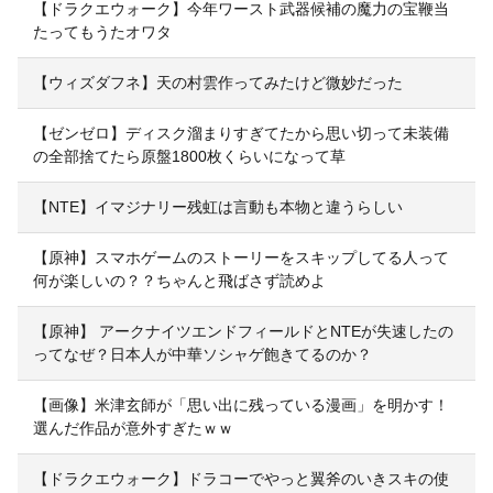
【ドラクエウォーク】今年ワースト武器候補の魔力の宝鞭当
たってもうたオワタ
【ウィズダフネ】天の村雲作ってみたけど微妙だった
【ゼンゼロ】ディスク溜まりすぎてたから思い切って未装備
の全部捨てたら原盤1800枚くらいになって草
【NTE】イマジナリー残虹は言動も本物と違うらしい
【原神】スマホゲームのストーリーをスキップしてる人って
何が楽しいの？？ちゃんと飛ばさず読めよ
【原神】 アークナイツエンドフィールドとNTEが失速したの
ってなぜ？日本人が中華ソシャゲ飽きてるのか？
【画像】米津玄師が「思い出に残っている漫画」を明かす！
選んだ作品が意外すぎたｗｗ
【ドラクエウォーク】ドラコーでやっと翼斧のいきスキの使