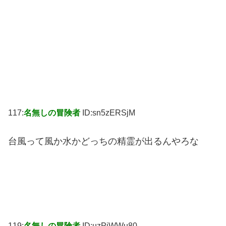
117:
名無しの冒険者
ID:sn5zERSjM
台風って風か水かどっちの精霊が出るんやろな
119:
名無しの冒険者
ID:uzPiWWu80