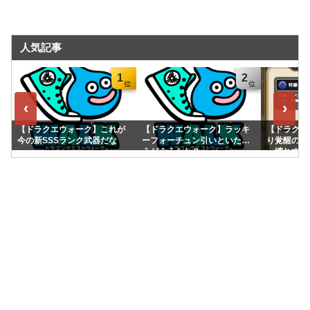
人気記事
1
2
‹
›
【ドラクエウォーク】これが
【ドラクエウォーク】ラッキ
【ドラクエ
今の新SSSランク武器だな
ーフォーチュン引いといたほ
り覚醒の「
うがええんか？
っ壊れすぎ