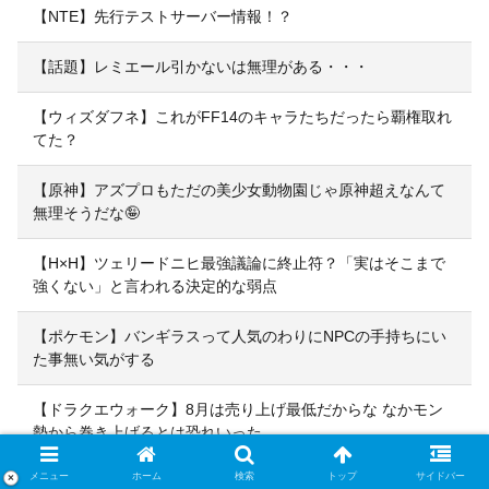
【NTE】先行テストサーバー情報！？
【話題】レミエール引かないは無理がある・・・
【ウィズダフネ】これがFF14のキャラたちだったら覇権取れ
てた？
【原神】アズプロもただの美少女動物園じゃ原神超えなんて
無理そうだな🤪
【H×H】ツェリードニヒ最強議論に終止符？「実はそこまで
強くない」と言われる決定的な弱点
【ポケモン】バンギラスって人気のわりにNPCの手持ちにい
た事無い気がする
【ドラクエウォーク】8月は売り上げ最低だからな なかモン
勢から巻き上げるとは恐れいった
メニュー
ホーム
検索
トップ
サイドバー
×
【モンハンワイルズ】ワイルズ買っといてまだ自分を健常者