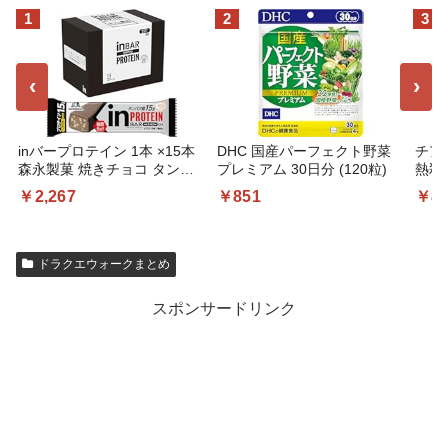
1
2
3
‹
›
inバープロテイン 1本 ×15本
DHC 国産パーフェクト野菜
チアシ
森永製菓 焼きチョコ タンパ
プレミアム 30日分 (120粒)
熱殺
ク質 糖質5g以下 ロカボ 国産
￥2,267
￥851
￥8
ドラクエウォークまとめ
スポンサードリンク