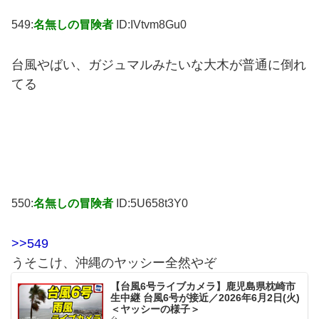
549:
名無しの冒険者
ID:IVtvm8Gu0
台風やばい、ガジュマルみたいな大木が普通に倒れ
てる
550:
名無しの冒険者
ID:5U658t3Y0
>>549
うそこけ、沖縄のヤッシー全然やぞ
【台風6号ライブカメラ】鹿児島県枕崎市
生中継 台風6号が接近／2026年6月2日(火)
＜ヤッシーの様子＞