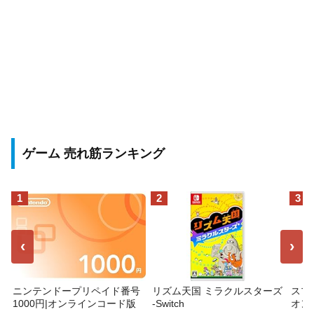
ゲーム 売れ筋ランキング
1
2
3
‹
›
ニンテンドープリペイド番号
リズム天国 ミラクルスターズ
スプ
1000円|オンラインコード版
-Switch
オン