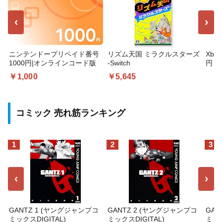
‹
›
ニンテンドープリペイド番号
リズム天国 ミラクルスターズ
Xbo
1000円|オンラインコード版
-Switch
円 デ
ギフ
￥1,000
￥5,645
コー
コミック 売れ筋ランキング
1
2
3
‹
›
GANTZ 1 (ヤングジャンプコ
GANTZ 2 (ヤングジャンプコ
GAN
ミックスDIGITAL)
ミックスDIGITAL)
ミック