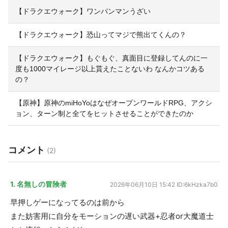
【ドラクエウォーク】ワンパンマンうざい
【ドラクエウォーク】恐山ってマジで熊出てくんの？
【ドラクエウォーク】もぐもぐ、真面目に登録してんのに一
度も1000マイレージ以上貰えたことないわ なんかコツある
の？
【原神】原神のmiHoYoはなぜオープンワールドRPG、アクシ
ョン、ターン制と全てをヒットさせることができたのか
コメント
(2)
1. 名無しの冒険者
2026年06月10日 15:42
ID:6kHzka7b0
早押しゲーになってるのは前から
また妨害用に自分をモーションの遅い武器+忍者or大魔道士