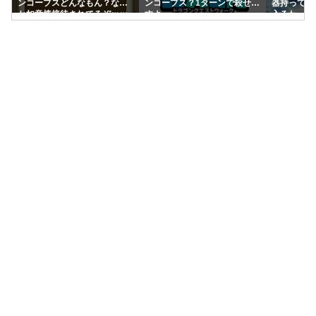
ンコープスどんなもん？なん
ンコープス？1ターンで殺せま
器持ってて
か如意棒接待されてるぞｗｗ
すよ
入るわ
ｗｗｗ