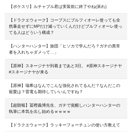
【ポケスリ】ルチャブル君は実装前に終了やね(呆れ)
【ドラクエウォーク】コープスにブルフィオーレ使っても全
然暴走せずにMPだけ減っていくんだけどブルフィオーレ使っ
てる人はどういう構成？
【ハンターハンター】旅団「ヒソカで学んだろ？ガチの異常
者を入れちゃダメって…」
【原神】スネージナヤ到着まであと3日。 #原神スネージナヤ
#スネージナヤが来る
【原神】瑞希はなんでこんな強化されてるんだ？なんだこの
寵愛は？雷電も期待していいんですね？
【超朗報】冨樫義博先生、ガチで覚醒しハンターハンターの
執筆に本気を出し始めるｗｗｗｗ
【ドラクエウォーク】ラッキーフォーチュンの使い方教えて