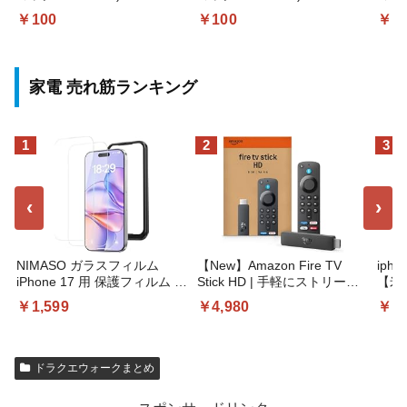
￥100
￥100
￥1
家電 売れ筋ランキング
1
2
3
‹
›
NIMASO ガラスフィルム
【New】Amazon Fire TV
iph
iPhone 17 用 保護フィルム 強
Stick HD | 手軽にストリーミ
【米
化ガラス 耐衝撃 高透過率 指
ングをはじめよう | ストリー
創的
￥1,599
￥4,980
￥1,
紋防止 貼りやすい ガイド枠
ミングメディアプレイヤー
全面
付き | いPhone17 (6.3インチ)
| い
対応 2枚セット DSP25F1698
泡なし
け簡単
ドラクエウォークまとめ
クリ
イト