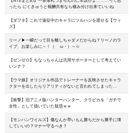
【NTEまとめ】一撃落札つまらんのに常設かよ………って思
ったら にくきゅうと報酬共有なら棲み分け出来ていいね
【ダフネ】これで遠征中のキャラにツルハシを渡せる【ウィ
ズ】
リーノ▶一瞬だって目を離しちゃダメだからね？リーノのラ
イブ、お楽しみに～！（ゝ ω・）～☆
【ゼンゼロ】ちなっちゃんは汎用サポーターとして考えてい
いンナ？
【ウマ娘】オリジナル作品でトレーナーを反映させたキャラ
クターを出したらリアリティがないと言われてしまった…
【衝撃】旧アニメ版ハンターハンター、クラピカを「ガチで
女性」として描いていた疑惑ｗｗ
【モンハンワイルズ】傷なんか早いもん勝ちだから勝手に壊
していいの？マナー守るべき？