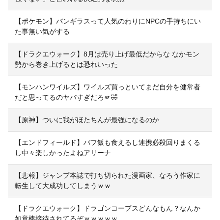
【ポケモン】バンギラスって人気のわりにNPCの手持ちにい
た事無い気がする
【ドラクエウォーク】8月は売り上げ最低だからな なかモン
勢から巻き上げるとは恐れいった
【モンハンワイルズ】ワイルズ買っといてまだ自分を健常者
だと思ってるのヤバすぎだろ🫵🤣
【原神】ついに我がほたちんが最強になるのか
【エンドフィールド】バフ飯も食えるし連携必殺回りまくる
し中々楽しかったよねアリーナ
【悲報】ジャンプ本誌で打ち切られた漫画家、なろう作家に
転生して大成功してしまうｗｗ
【ドラクエウォーク】ドラゴンコープスどんなもん？なんか
如意棒接待されてるぞｗｗｗｗｗ