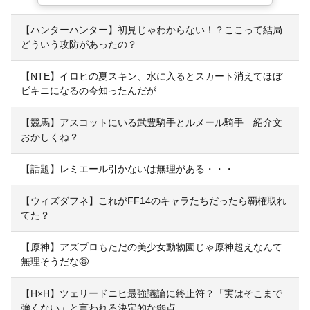
【ハンターハンター】初見じゃわからない！？ここって結局
どういう攻防があったの？
【NTE】イロヒの夏スキン、水に入るとスカート消えてほぼ
ビキニになるの今知ったんだが
【競馬】アスコットにいる武豊騎手とルメール騎手 紹介文
おかしくね？
【話題】レミエール引かないは無理がある・・・
【ウィズダフネ】これがFF14のキャラたちだったら覇権取れ
てた？
【原神】アズプロもただの美少女動物園じゃ原神超えなんて
無理そうだな🤪
【H×H】ツェリードニヒ最強議論に終止符？「実はそこまで
強くない」と言われる決定的な弱点