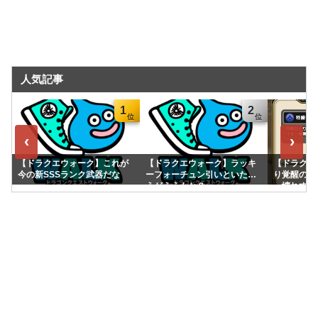
人気記事
1
2
‹
›
【ドラクエウォーク】これが
【ドラクエウォーク】ラッキ
【ドラクエ
今の新SSSランク武器だな
ーフォーチュン引いといたほ
り覚醒の「
うがええんか？
っ壊れすぎ