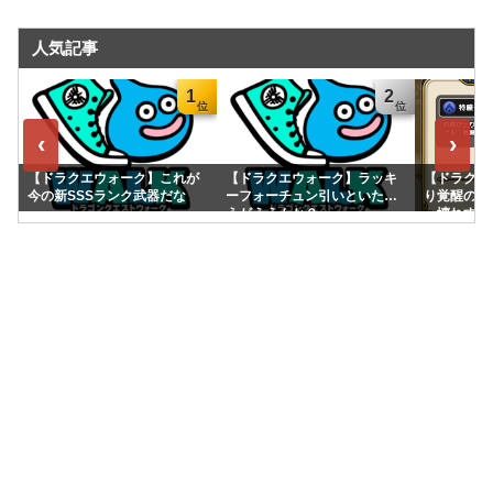
人気記事
1
2
‹
›
【ドラクエウォーク】これが
【ドラクエウォーク】ラッキ
【ドラクエ
今の新SSSランク武器だな
ーフォーチュン引いといたほ
り覚醒の「
うがええんか？
っ壊れすぎ