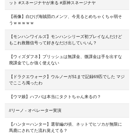
ット #スネージナヤが来る #原神スネージナヤ
【画像】白ひげ海賊団のメンツ、今見るとめちゃくちゃ弱そ
うｗｗｗｗｗ
【モンハンワイルズ】モンハンシリーズ初プレイなんだけど
もこれ救難信号って好きなだけ出していいん？
【ウィズダフネ】プリッシュは無課金、微課金は手を出すな
廃課金でしか強く使えない
【ドラクエウォーク】ウルノーガS1まで記録69匹でした マジ
でこころ濁ったわ
【ウマ娘】ハフバは本当にタクトちゃん来るの？
//リーノ - オペレーター実演
【ハンターハンター】選挙編の頃、ネットでヒソカが無限に
馬鹿にされてた流れ覚えてる？