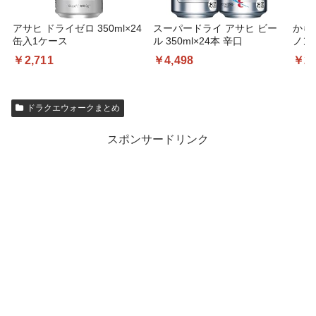
アサヒ ドライゼロ 350ml×24
スーパードライ アサヒ ビー
から
缶入1ケース
ル 350ml×24本 辛口
ノンア
24
￥2,711
￥4,498
￥2,
ロ、
コー
コー
オール
ドラクエウォークまとめ
本、
スポンサードリンク