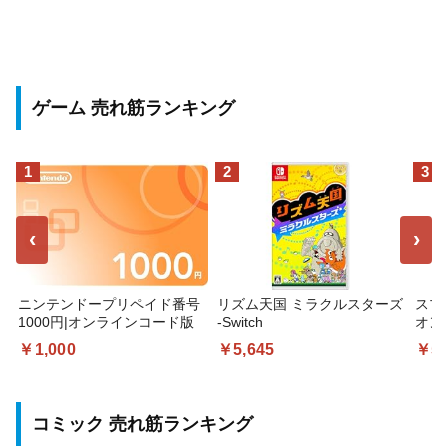
ゲーム 売れ筋ランキング
1
2
3
‹
›
ニンテンドープリペイド番号
リズム天国 ミラクルスターズ
スプ
1000円|オンラインコード版
-Switch
オン
￥1,000
￥5,645
￥5,
コミック 売れ筋ランキング