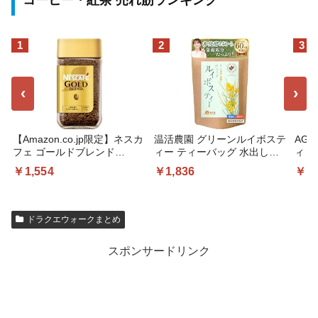
1
2
3
‹
›
【Amazon.co.jp限定】ネスカ
温活農園 グリーンルイボステ
AG
フェ ゴールドブレンド
ィー ティーバッグ 水出し
ィ 
115g(57杯分),瓶,ブラックコ
【大容量100包×2g】国内製造
ー 
￥1,554
￥1,836
￥1,
ーヒー,インスタント
ルイボスティー | 残留農薬検
】【
査済み ノンカフェイン 無添
詰め替
加 保存料・着色料・香料不使
用
ドラクエウォークまとめ
スポンサードリンク