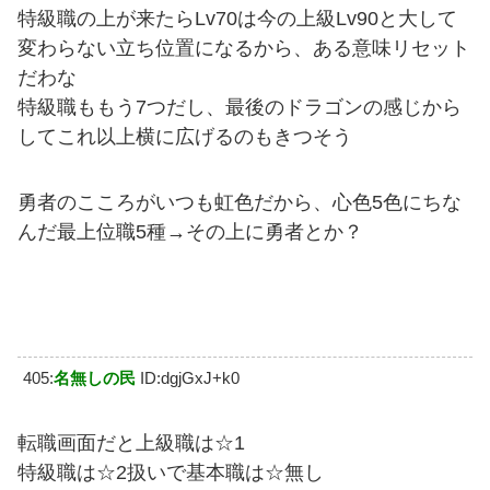
特級職の上が来たらLv70は今の上級Lv90と大して
変わらない立ち位置になるから、ある意味リセット
だわな
特級職ももう7つだし、最後のドラゴンの感じから
してこれ以上横に広げるのもきつそう
勇者のこころがいつも虹色だから、心色5色にちな
んだ最上位職5種→その上に勇者とか？
405:
名無しの民
ID:dgjGxJ+k0
転職画面だと上級職は☆1
特級職は☆2扱いで基本職は☆無し