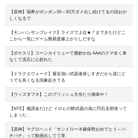
【原神】瑞希がポンポン30～50万ダメ出し続けてるの頭おか
しくなるで
【モンハンサンブレイク】ライズで上位★７まできたけどこ
こから一気にゲーム難易度爆上がりしだすな
【ポケスリ】コーンカイリューて微妙かね AAAのクマ全く来
なくて流石に心折れた
【ドラクエウォーク】最近強い武器連発しすぎだから逆にど
うでも良くなる現象起きてる
【ウィズダフネ】このプリッシュ大当たり個体や！
【NTE】微課金だけど イロヒの餅武器の為に円石全部使って
しまった…
【原神】マグロヘッド「サンドローネ確保勢おめでとう～パ
チパチ」って動画出してて草