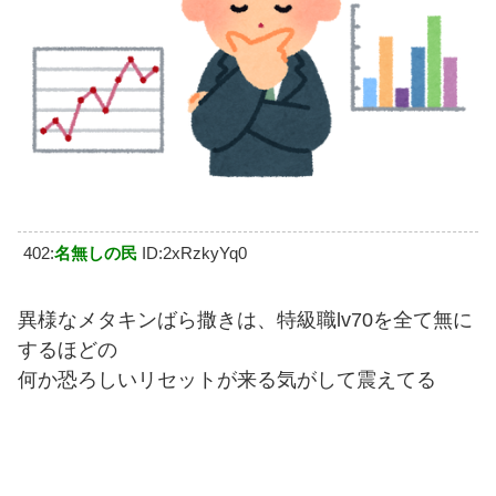
402:
名無しの民
ID:2xRzkyYq0
異様なメタキンばら撒きは、特級職lv70を全て無に
するほどの
何か恐ろしいリセットが来る気がして震えてる