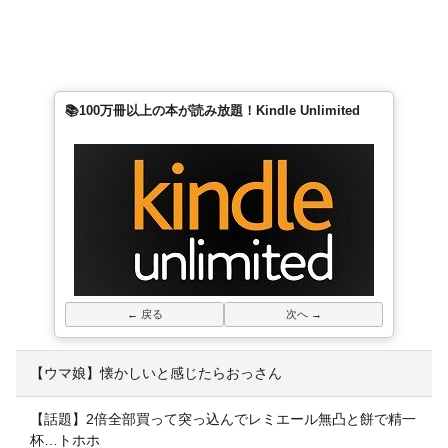
📚100万冊以上の本が読み放題！Kindle Unlimited
← 戻る
次へ →
【ウマ娘】懐かしいと感じたらおっさん
【話題】2倍全部買って突っ込んでレミエール無凸と餅で精一
杯…トホホ