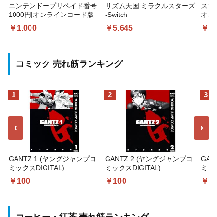
ニンテンドープリペイド番号
リズム天国 ミラクルスターズ
スプ
1000円|オンラインコード版
-Switch
オン
￥1,000
￥5,645
￥5,
コミック 売れ筋ランキング
1
2
3
‹
›
GANTZ 1 (ヤングジャンプコ
GANTZ 2 (ヤングジャンプコ
GAN
ミックスDIGITAL)
ミックスDIGITAL)
ミック
￥100
￥100
￥1
コーヒー・紅茶 売れ筋ランキング