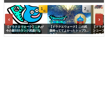
1
2
‹
›
【ドラクエウォーク】これが
【ドラクエウォーク】この武
【ドラクエ
今の新SSSランク武器だな
器持っててよかったトップ3に
ンコープス
入るわ
か如意棒接
ｗｗｗ