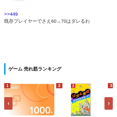
>>449
既存プレイヤーでさえ60→70はダレるわ
ゲーム 売れ筋ランキング
1
2
3
‹
›