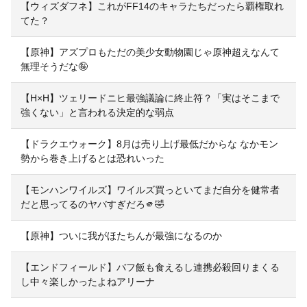
【ウィズダフネ】これがFF14のキャラたちだったら覇権取れ
てた？
【原神】アズプロもただの美少女動物園じゃ原神超えなんて
無理そうだな🤪
【H×H】ツェリードニヒ最強議論に終止符？「実はそこまで
強くない」と言われる決定的な弱点
【ドラクエウォーク】8月は売り上げ最低だからな なかモン
勢から巻き上げるとは恐れいった
【モンハンワイルズ】ワイルズ買っといてまだ自分を健常者
だと思ってるのヤバすぎだろ🫵🤣
【原神】ついに我がほたちんが最強になるのか
【エンドフィールド】バフ飯も食えるし連携必殺回りまくる
し中々楽しかったよねアリーナ