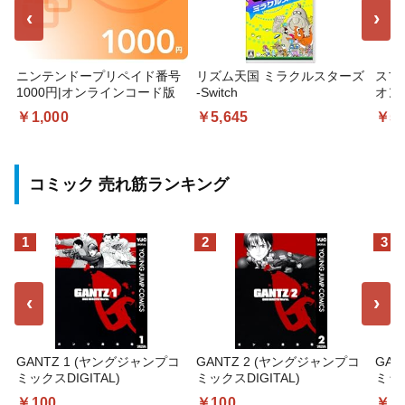
‹
›
ニンテンドープリペイド番号
リズム天国 ミラクルスターズ
スプ
1000円|オンラインコード版
-Switch
オン
￥1,000
￥5,645
￥5,
コミック 売れ筋ランキング
1
2
3
‹
›
GANTZ 1 (ヤングジャンプコ
GANTZ 2 (ヤングジャンプコ
GAN
ミックスDIGITAL)
ミックスDIGITAL)
ミック
￥100
￥100
￥1