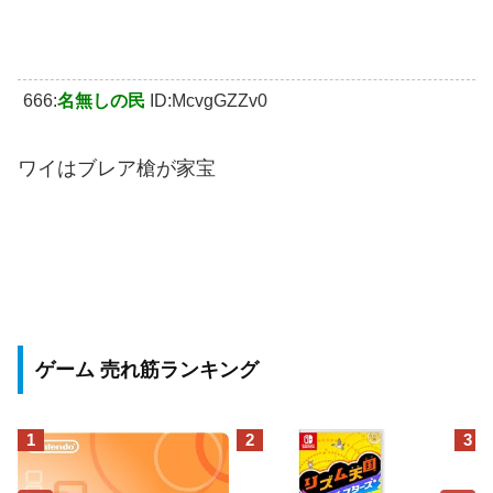
666:
名無しの民
ID:McvgGZZv0
ワイはブレア槍が家宝
ゲーム 売れ筋ランキング
1
2
3