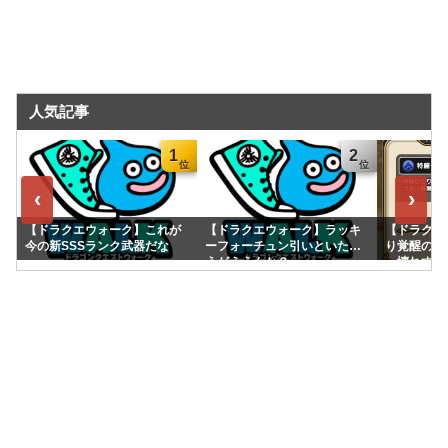
人気記事
1
2
‹
›
【ドラクエウォーク】これが
【ドラクエウォーク】ラッキ
【ドラクエ
今の新SSSランク武器だな
ーフォーチュン引いといたほ
り覚醒の「
うがええんか？
っ壊れすぎ