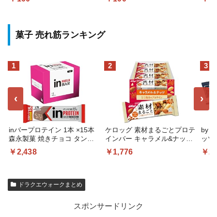
菓子 売れ筋ランキング
1
2
3
‹
›
inバープロテイン 1本 ×15本
ケロッグ 素材まるごとプロテ
by 
森永製菓 焼きチョコ タンパ
インバー キャラメル&ナッツ
ッツ
ク質 ビタミンB群7種 国産
12本セット
ッツ 
￥2,438
￥1,776
￥2,
ドラクエウォークまとめ
スポンサードリンク