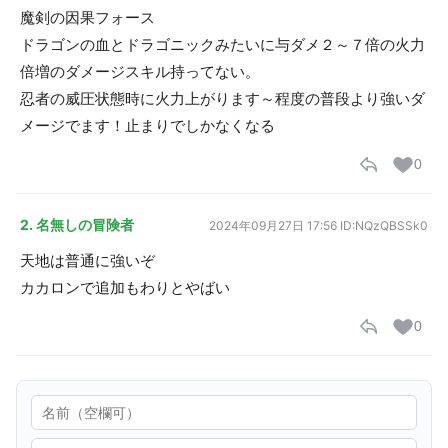
魔剣の因果フォース
ドラゴンの血とドラゴニックみたいに与ダメ２～７倍の火力
倍増のダメージスキル持ってない。
忍者の威圧状態時に火力上がります～程度の普段より強いダ
メージでます！止まりでしかなくなる
0
2. 名無しの冒険者
2024年09月27日 17:56
ID:NQzQBSSk0
天地は普通に強いぞ
カカロンで追加もわりとやばい
0