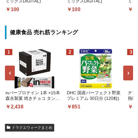
ミックスDIGITAL)
ミックスDIGITAL)
ミック
￥100
￥100
￥1
健康食品 売れ筋ランキング
1
2
3
‹
›
inバープロテイン 1本 ×15本
DHC 国産パーフェクト野菜
チアシ
森永製菓 焼きチョコ タンパ
プレミアム 30日分 (120粒)
熱殺
ク質 糖質5g以下 ロカボ 国産
￥2,438
￥851
￥1,
ドラクエウォークまとめ