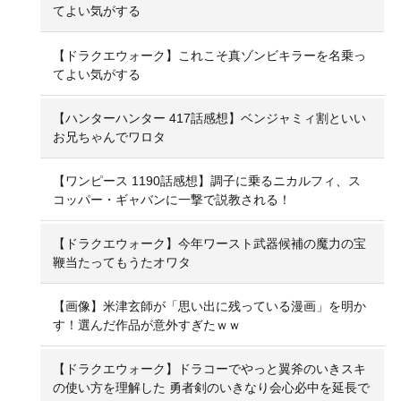
てよい気がする
【ドラクエウォーク】これこそ真ゾンビキラーを名乗っ
てよい気がする
【ハンターハンター 417話感想】ベンジャミィ割といい
お兄ちゃんでワロタ
【ワンピース 1190話感想】調子に乗るニカルフィ、ス
コッパー・ギャバンに一撃で説教される！
【ドラクエウォーク】今年ワースト武器候補の魔力の宝
鞭当たってもうたオワタ
【画像】米津玄師が「思い出に残っている漫画」を明か
す！選んだ作品が意外すぎたｗｗ
【ドラクエウォーク】ドラコーでやっと翼斧のいきスキ
の使い方を理解した 勇者剣のいきなり会心必中を延長で