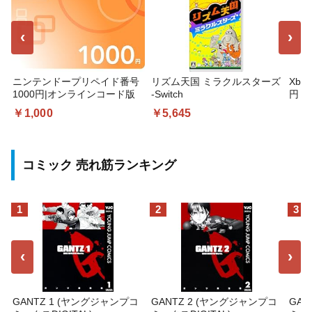
‹
›
ニンテンドープリペイド番号
リズム天国 ミラクルスターズ
Xbo
1000円|オンラインコード版
-Switch
円 デ
ギフ
￥1,000
￥5,645
コー
コミック 売れ筋ランキング
1
2
3
‹
›
GANTZ 1 (ヤングジャンプコ
GANTZ 2 (ヤングジャンプコ
GAN