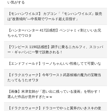
い気がする
【モンハンワイルズ】 カプコン「『モンハンワイルズ』販売
は“改善傾向”―中長期でワールド超え目指す」
【ハンターハンター 417話感想】ベンジャミィ割といいお兄
ちゃんでワロタ
【ワンピース 1190話感想】調子に乗るニカルフィ、スコッパ
ー・ギャバンに一撃で説教される！
【エンドフィールド】リーノちゃんいい性格してて可愛いな
【ドラクエウォーク】今年ワースト武器候補の魔力の宝鞭当
たってもうたオワタ
【画像】米津玄師が「思い出に残っている漫画」を明かす！
選んだ作品が意外すぎたｗｗ
【ドラクエウォーク】ドラコーでやっと翼斧のいきスキの使