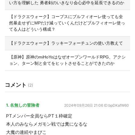
い方を理解した 勇者剣のいきなり会心必中を延長できるのか
【ドラクエウォーク】コープスにブルフィオーレ使っても全
然暴走せずにMPだけ減っていくんだけどブルフィオーレ使っ
てる人はどういう構成？
【ドラクエウォーク】ラッキーフォーチュンの使い方教えて
【原神】原神のmiHoYoはなぜオープンワールドRPG、アクシ
ョン、ターン制と全てをヒットさせることができたのか
コメント
(2)
1. 名無しの冒険者
2024年09月26日 21:06
ID:bpDKafW60
PTメンバー全員ならPT１枠確定
本人のみならメガモン戦では糞になるな
大魔の連続やまびこ