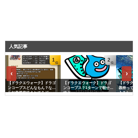
人気記事
1
2
‹
›
【ドラクエウォーク】ドラゴ
【ドラクエウォーク】ドラゴ
【ドラクエ
ンコープスどんなもん？なん
ンコープス？1ターンで殺せま
器持ってて
か如意棒接待されてるぞｗｗ
すよ
入るわ
ｗｗｗ