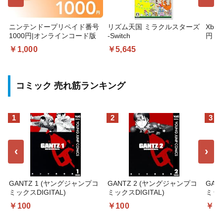
ニンテンドープリペイド番号
リズム天国 ミラクルスターズ
Xbo
1000円|オンラインコード版
-Switch
円 デ
ギフ
￥1,000
￥5,645
コー
コミック 売れ筋ランキング
1
2
3
‹
›
GANTZ 1 (ヤングジャンプコ
GANTZ 2 (ヤングジャンプコ
GAN
ミックスDIGITAL)
ミックスDIGITAL)
ミック
￥100
￥100
￥1