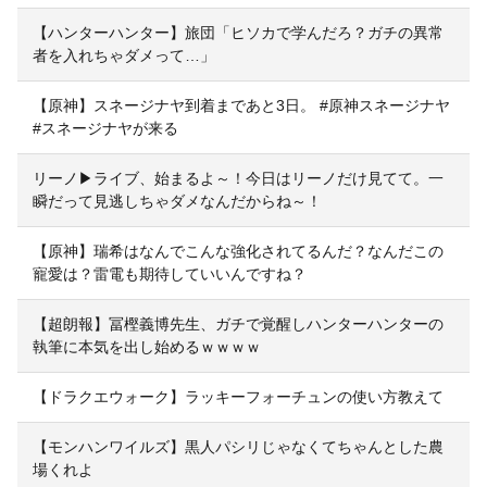
【ハンターハンター】旅団「ヒソカで学んだろ？ガチの異常
者を入れちゃダメって…」
【原神】スネージナヤ到着まであと3日。 #原神スネージナヤ
#スネージナヤが来る
リーノ▶ライブ、始まるよ～！今日はリーノだけ見てて。一
瞬だって見逃しちゃダメなんだからね～！
【原神】瑞希はなんでこんな強化されてるんだ？なんだこの
寵愛は？雷電も期待していいんですね？
【超朗報】冨樫義博先生、ガチで覚醒しハンターハンターの
執筆に本気を出し始めるｗｗｗｗ
【ドラクエウォーク】ラッキーフォーチュンの使い方教えて
【モンハンワイルズ】黒人パシリじゃなくてちゃんとした農
場くれよ