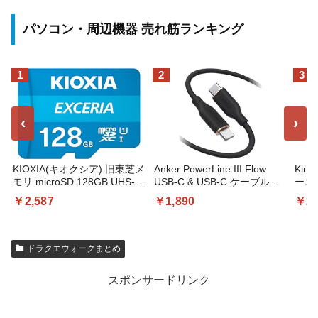
パソコン・周辺機器 売れ筋ランキング
1
2
3
‹
›
KIOXIA(キオクシア) 旧東芝メ
Anker PowerLine III Flow
Kind
モリ microSD 128GB UHS-I
USB-C & USB-C ケーブル
ーエデ
Class10 (最大読出速度
(1.8m ミッドナイトブラ) |
チデ
￥2,587
￥1,890
￥27
100MB/s) Nintendo Switch動
Anker絡まないケーブル
調整
作確認済 国内サポート正規品
240W 結束バンド付き USB
間持
メーカー保証5年
PD対応 シリコン素材採用
し、
KLMEA128G
iPhone 17 / 16 / 15 / Galaxy
ドラクエウォークまとめ
iPad Pro MacBook Pro/Air 各
種対応
スポンサードリンク