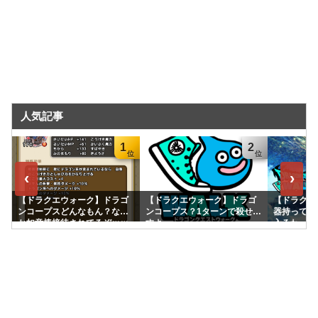
人気記事
1
2
‹
›
【ドラクエウォーク】ドラゴ
【ドラクエウォーク】ドラゴ
【ドラクエ
ンコープスどんなもん？なん
ンコープス？1ターンで殺せま
器持ってて
か如意棒接待されてるぞｗｗ
すよ
入るわ
ｗｗｗ