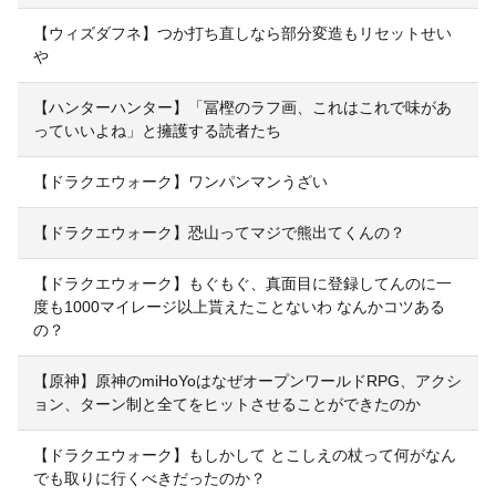
【ウィズダフネ】つか打ち直しなら部分変造もリセットせい
や
【ハンターハンター】「冨樫のラフ画、これはこれで味があ
っていいよね」と擁護する読者たち
【ドラクエウォーク】ワンパンマンうざい
【ドラクエウォーク】恐山ってマジで熊出てくんの？
【ドラクエウォーク】もぐもぐ、真面目に登録してんのに一
度も1000マイレージ以上貰えたことないわ なんかコツある
の？
【原神】原神のmiHoYoはなぜオープンワールドRPG、アクシ
ョン、ターン制と全てをヒットさせることができたのか
【ドラクエウォーク】もしかして とこしえの杖って何がなん
でも取りに行くべきだったのか？