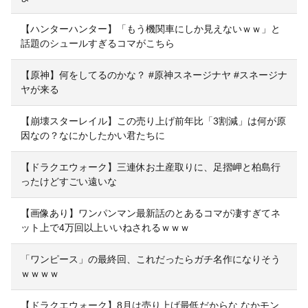
【ハンターハンター】「もう機関車にしか見えないｗｗ」と
話題のシュールすぎるコマがこちら
【原神】何をしてるのかな？ #原神スネージナヤ #スネージナ
ヤが来る
【崩壊スターレイル】この売り上げ前年比「3割減」は何が原
因なの？なにかしたかい君たちに
【ドラクエウォーク】三連休お土産取りに、足摺岬と柏島行
ったけどすごい遠いな
【画像あり】ワンパンマン最新話のとあるコマが凄すぎてネ
ット上で4万回以上いいねされるｗｗｗ
「ワンピース」の最終回、これだったらガチ名作になりそう
ｗｗｗｗ
【ドラクエウォーク】8月は売り上げ最低だからな なかモン