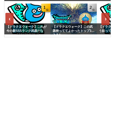
1
2
‹
›
【ドラクエウォーク】これが
【ドラクエウォーク】この武
【ドラクエ
今の新SSSランク武器だな
器持っててよかったトップ3に
う奴って童
入るわ