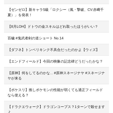
【ゼンゼロ】新キャラS級「ロクシー（風・撃破、CV:赤﨑千
夏）」を発表！
【8月LOH】ドトウの金スキルはどれ取ったほうがいい？
百穢 #鬼武者剣の道ショート No.14
【ダフネ】トンベリキンク不具合だったのかよ【ウィズ】
【エンドフィールド】今回の映像の記念碑どうだったかな？
【原神】何をしてるのかな... #原神スネージナヤ #スネージナ
ヤが来る
【ポケスリ】推しポケモンの性能が弱くても適正フィールド
なら使える？
【ドラクエウォーク】ドラゴンコープス？1ターンで殺せます
よ