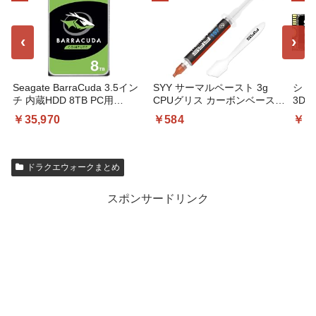
‹
›
Seagate BarraCuda 3.5イン
SYY サーマルペースト 3g
シリコ
チ 内蔵HDD 8TB PC用
CPUグリス カーボンベース
3D N
ST8000DM004
高性能 | CPUペースト;ヒート
PCIe
￥35,970
￥584
￥15
シンク/IC/プロセッサ対応;熱
シリ
インターフェース素材;非導
SP5
電;なめらか塗布
ドラクエウォークまとめ
スポンサードリンク