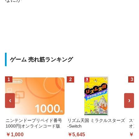
ゲーム 売れ筋ランキング
1
2
3
‹
›
ニンテンドープリペイド番号
リズム天国 ミラクルスターズ
スプ
1000円|オンラインコード版
-Switch
オン
￥1,000
￥5,645
￥5,