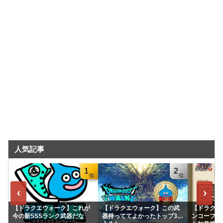
人気記事
1
2
‹
›
【ドラクエウォーク】これが
【ドラクエウォーク】この武
【ドラクエ
今の新SSSランク武器だな
器持っててよかったトップ3に
ンコープス