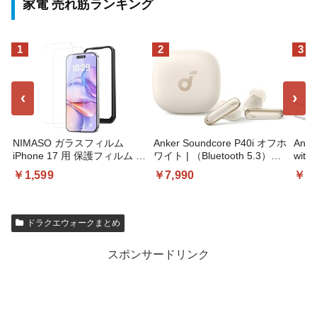
家電 売れ筋ランキング
1
2
3
‹
›
NIMASO ガラスフィルム
Anker Soundcore P40i オフホ
Anke
iPhone 17 用 保護フィルム 強
ワイト | （Bluetooth 5.3）
wit
化ガラス 耐衝撃 高透過率 指
【完全ワイヤレスイヤホン/ウ
ル ホ
￥1,599
￥7,990
￥1,
紋防止 貼りやすい ガイド枠
ルトラノイズキャンセリング
USB
付き | いPhone17 (6.3インチ)
2.0 / マルチポイント接続 / 最
2ポ
対応 2枚セット DSP25F1698
大60時間再生 / PSE技術基準
合/U
適合】
コンパ
ドラクエウォークまとめ
スマー
各種
スポンサードリンク