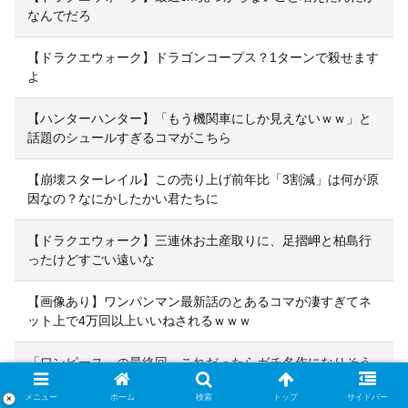
なんでだろ
【ドラクエウォーク】ドラゴンコープス？1ターンで殺せます
よ
【ハンターハンター】「もう機関車にしか見えないｗｗ」と
話題のシュールすぎるコマがこちら
【崩壊スターレイル】この売り上げ前年比「3割減」は何が原
因なの？なにかしたかい君たちに
【ドラクエウォーク】三連休お土産取りに、足摺岬と柏島行
ったけどすごい遠いな
【画像あり】ワンパンマン最新話のとあるコマが凄すぎてネ
ット上で4万回以上いいねされるｗｗｗ
「ワンピース」の最終回、これだったらガチ名作になりそう
ｗｗｗｗ
メニュー
ホーム
検索
トップ
サイドバー
×