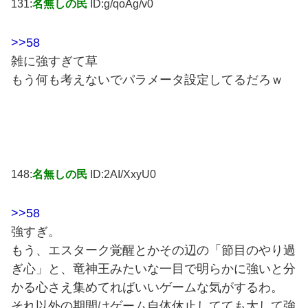
131:
名無しの民
ID:g/qoAg/v0
>>58
雑に強すぎて草
もう何も考えないでパラメータ設定してるだろｗ
148:
名無しの民
ID:2AI/XxyU0
>>58
強すぎ。
もう、エスターク覚醒とかその辺の「節目のやり過
ぎ心」と、竜神王みたいな一目で明らかに強いと分
かる心さえ集めてればいいゲームな気がするわ。
それ以外の期間はゲーム自体休止してても大して強