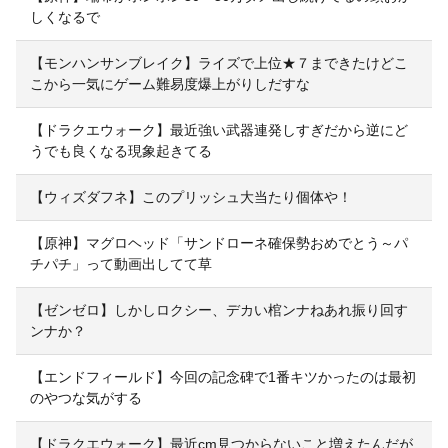
しくなるで
【モンハンサンブレイク】ライズで上位★７まできたけどこ
こから一気にゲーム難易度爆上がりしだすな
【ドラクエウォーク】最近強い武器連発しすぎだから逆にど
うでも良くなる現象起きてる
【ウィズダフネ】このプリッシュ大当たり個体や！
【原神】マグロヘッド「サンドローネ確保勢おめでとう～パ
チパチ」って動画出してて草
【ゼンゼロ】しかしロクシー、デカい棺ンナねあれ振り回す
ンナか？
【エンドフィールド】今回の記念碑で1番キツかったのは最初
のやつな気がする
【ドラクエウォーク】最近cm見つからないこと増えたんだが