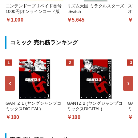
ニンテンドープリペイド番号
リズム天国 ミラクルスターズ
スプ
1000円|オンラインコード版
-Switch
オン
￥1,000
￥5,645
￥5,
コミック 売れ筋ランキング
1
2
3
‹
›
GANTZ 1 (ヤングジャンプコ
GANTZ 2 (ヤングジャンプコ
GAN
ミックスDIGITAL)
ミックスDIGITAL)
ミック
￥100
￥100
￥1