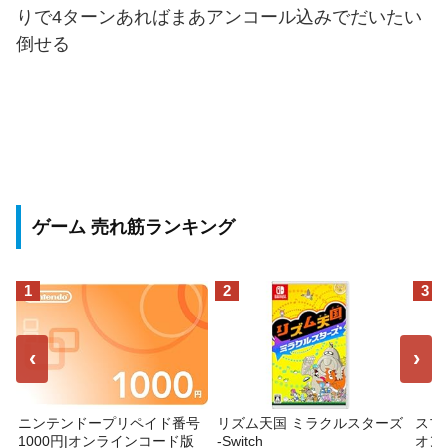
りで4ターンあればまあアンコール込みでだいたい
倒せる
ゲーム 売れ筋ランキング
1
2
3
‹
›
ニンテンドープリペイド番号
リズム天国 ミラクルスターズ
スプ
1000円|オンラインコード版
-Switch
オン