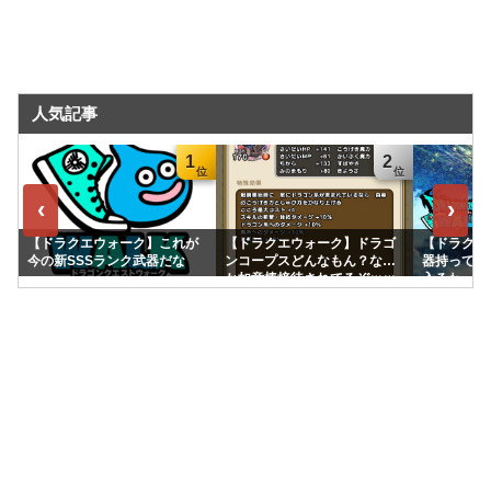
人気記事
1
2
‹
›
【ドラクエウォーク】これが
【ドラクエウォーク】ドラゴ
【ドラクエ
今の新SSSランク武器だな
ンコープスどんなもん？なん
器持ってて
か如意棒接待されてるぞｗｗ
入るわ
ｗｗｗ