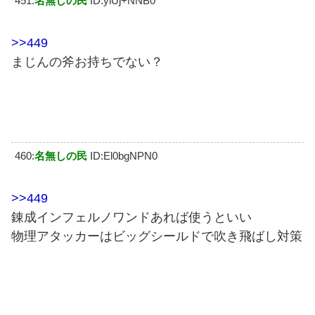
451:
名無しの民
ID:ylUj+NNB0
>>449
まじんの斧お持ちでない？
460:
名無しの民
ID:El0bgNPN0
>>449
錬成インフェルノワンドあれば使うといい
物理アタッカーはビッグシールドで吹き飛ばし対策