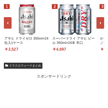
1
2
3
‹
›
アサヒ ドライゼロ 350ml×24
スーパードライ アサヒ ビー
から
缶入1ケース
ル 350ml×24本 辛口
ノンア
24
￥2,527
￥4,697
￥2,
ロ、
コー
コー
オール
ドラクエウォークまとめ
本、
スポンサードリンク