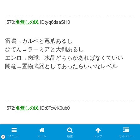
570:
名無しの民
ID:yq6dsaSH0
雷鳴→カルベと竜爪あるし
ひてん→ラーミアと大剣あるし
エンロ→肉球、水晶どちらかあればなくていい
闇竜→置物武器としてあったらいいなレベル
572:
名無しの民
ID:8TcwK0ub0
>>570
らいめいはランプ千里行に関しては
メニュー
ホーム
検索
トップ
サイドバー
×