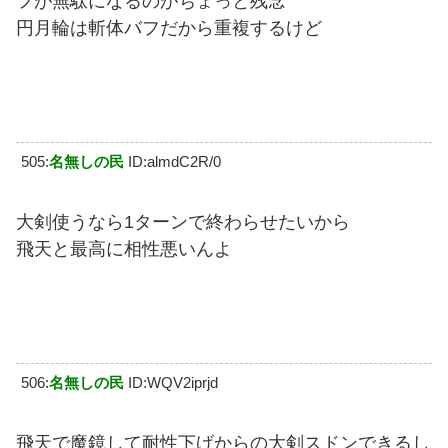
フが無駄になるのがちょっと残念
円月輪は斬体バフだから重複するけど
505:
名無しの民
ID:almdC2R/0
大剣使うなら1ターンで終わらせたいから
飛天と最高に相性悪いんよ
506:
名無しの民
ID:WQV2iprjd
飛天で魔鏡して耐性下げからの大剣スドンできるし