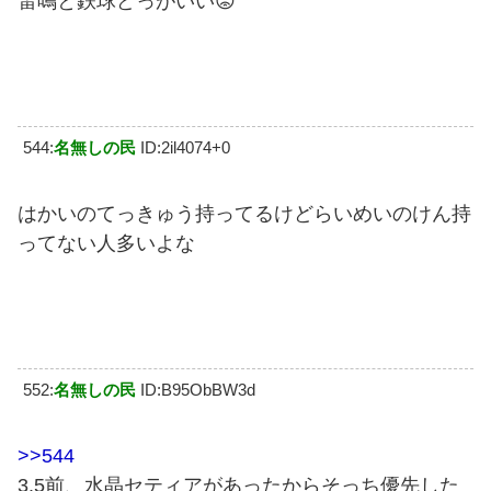
雷鳴と鉄球どっがいい😡
544:
名無しの民
ID:2il4074+0
はかいのてっきゅう持ってるけどらいめいのけん持
ってない人多いよな
552:
名無しの民
ID:B95ObBW3d
>>544
3.5前、水晶セティアがあったからそっち優先した