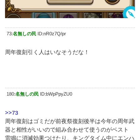
73:
名無しの民
ID:nR0z7Q/pr
周年復刻引く人はいなそうだな！
180:
名無しの民
ID:bWpPpyZU0
>>73
周年復刻はゴミだが前夜祭復刻後半は今年の周年武
器と相性がいいので組み合わせて使うのがベスト
雷鳴に消滅効果つけたり、キングタイム中にエンハ